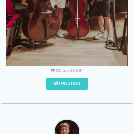
📷 ©Orane BENOIT
RÉSERVATION