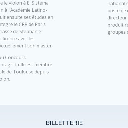
e le violon à El Sistema
national 
n à l’Académie Latino-
poste de 
uit ensuite ses études en
directeur
ntègre le CRR de Paris
produit r
classe de Stéphanie-
groupes 
 licence avec les
t actuellement son master.
 au Concours
ntagrill, elle est membre
tole de Toulouse depuis
olon.
BILLETTERIE