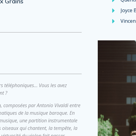
x Grains
Joyce 
Vincen
rs téléphoniques… Vous les avez
nt ?
n, composées par Antonio Vivaldi entre
matiques de la musique baroque. En
a musique, une partition instrumentale
les oiseaux qui chantent, la tempête, la
 virtuosité du violon fait passer