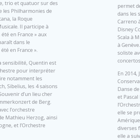
, trio et quatuor sur des
permet de
ue les Philharmonies de
dans les s
stana, la Roque
Carreno à
sicale. Il participe à
Disney Co
n été en France » aux
Scala à Mi
araît dans le
à Genève.
été en France ».
soliste a
concertos
 sensibilité, Quentin est
rchestre pour interpréter
En 2014, 
ire notamment les
Conservat
, Sibelius, les 4 saisons
Danse de 
ouvenir d’un lieu cher
et Pascal 
ammerkonzert de Berg.
l’Orchest
avec l’orchestre
elle se p
de Mathieu Herzog, ainsi
Amérique 
ogne, et l’Orchestre
diverses 
elle a su