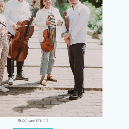
📷 ©Orane BENOIT