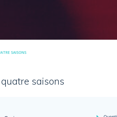
QUATRE SAISONS
s quatre saisons
Quenti