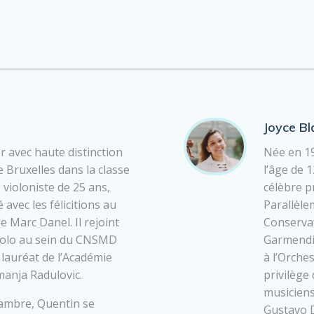
Joyce Bl
 avec haute distinction
Née en 19
 Bruxelles dans la classe
l’âge de 
 violoniste de 25 ans,
célèbre p
avec les félicitions au
Parallèle
 Marc Danel. Il rejoint
Conservat
 solo au sein du CNSMD
Garmendia
lauréat de l’Académie
à l’Orche
anja Radulovic.
privilège
musiciens
ambre, Quentin se
Gustavo D