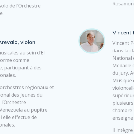
Rosamond
solo de l’Orchestre
e.
Vincent 
revalo, violon
Vincent P
dans la c
sicales au sein d’El
National 
e forme comme
Médaille d
e, participant à des
du jury. 
ionales.
Musique d
s orchestres régionaux et
violoncel
ional des Jeunes du
supérieur
 l’Orchestre
plusieurs
Venezuela au pupitre
chambre L
 elle effectue de
enseigne 
onales.
Il intègre