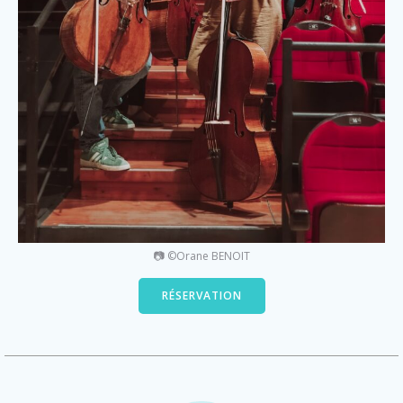
📷 ©Orane BENOIT
RÉSERVATION